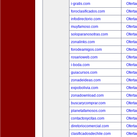
i-gratis.com
Oferta
foroclasificados.com
Oferta
infodirectorio.com
Oferta
muyfamoso.com
Oferta
soloparanosotras.com
Oferta
zonalinks.com
Oferta
forodeamigos.com
Oferta
rosarioweb.com
Oferta
i-boda.com
Oferta
guiacursos.com
Oferta
zonadeideas.com
Oferta
expobolivia.com
Oferta
zonadownload.com
Oferta
buscarycomprar.com
Oferta
planetafamosos.com
Oferta
contactosycitas.com
Oferta
diretoriocomercial.com
Oferta
clasificadosdechile.com
Oferta