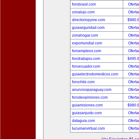
forobrasil.com
Oferta
zonalujo.com
Oferta
directoriopyme.com
$980.
guiaseguridad.com
Oferta
zonahogar.com
Oferta
expomundial.com
Oferta
foroempleos.com
Oferta
forotrabajos.com
$495.
foroecuador.com
Oferta
guiaelectrodomesticos.com
Oferta
forochile.com
Oferta
anunciosparaguay.com
Oferta
forodeopiniones.com
Oferta
guiamisiones.com
$980.
guiasanjusto.com
Oferta
dataguia.com
Oferta
tucumanvirtual.com
Oferta