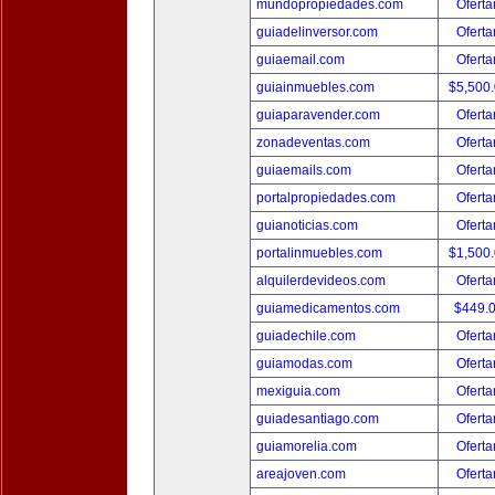
mundopropiedades.com
Oferta
guiadelinversor.com
Oferta
guiaemail.com
Oferta
guiainmuebles.com
$5,500
guiaparavender.com
Oferta
zonadeventas.com
Oferta
guiaemails.com
Oferta
portalpropiedades.com
Oferta
guianoticias.com
Oferta
portalinmuebles.com
$1,500
alquilerdevideos.com
Oferta
guiamedicamentos.com
$449.
guiadechile.com
Oferta
guiamodas.com
Oferta
mexiguia.com
Oferta
guiadesantiago.com
Oferta
guiamorelia.com
Oferta
areajoven.com
Oferta