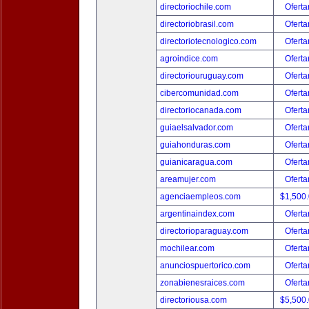
directoriochile.com
Oferta
directoriobrasil.com
Oferta
directoriotecnologico.com
Oferta
agroindice.com
Oferta
directoriouruguay.com
Oferta
cibercomunidad.com
Oferta
directoriocanada.com
Oferta
guiaelsalvador.com
Oferta
guiahonduras.com
Oferta
guianicaragua.com
Oferta
areamujer.com
Oferta
agenciaempleos.com
$1,500
argentinaindex.com
Oferta
directorioparaguay.com
Oferta
mochilear.com
Oferta
anunciospuertorico.com
Oferta
zonabienesraices.com
Oferta
directoriousa.com
$5,500