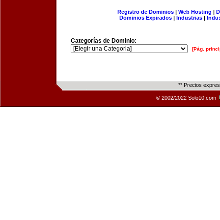
Registro de Dominios
|
Web Hosting
|
D
Dominios Expirados
|
Industrias
|
Indu
Categorías de Dominio:
[Pág. princi
** Precios expre
© 2002/2022 Solo10.com