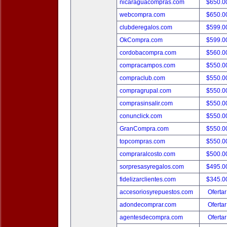
nicaraguacompras.com
$650.
webcompra.com
$650.
clubderegalos.com
$599.
OkCompra.com
$599.
cordobacompra.com
$560.
compracampos.com
$550.
compraclub.com
$550.
compragrupal.com
$550.
comprasinsalir.com
$550.
conunclick.com
$550.
GranCompra.com
$550.
topcompras.com
$550.
compraralcosto.com
$500.
sorpresasyregalos.com
$495.
fidelizarclientes.com
$345.
accesoriosyrepuestos.com
Ofertar
adondecomprar.com
Ofertar
agentesdecompra.com
Ofertar