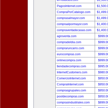
eProductos.com
$1,500.
PagosInternet.com
$1,500.
CompraPorCatalogo.com
$1,499.
comprasalmayor.com
$1,499.
compraalpormayor.com
$1,400.
compraventadecasas.com
$1,400.
agroventa.com
$999.
compradeldia.com
$999.
compraruncarro.com
$999.
eurocompras.com
$999.
onlinecompra.com
$999.
tiendadecompras.com
$995.
InternetCustomers.com
$980.
ComercioInternet.com
$950.
CompraInternet.com
$950.
comprasgrupales.com
$950.
pooldecompras.com
$950.
comprasindustriales.com
$899.