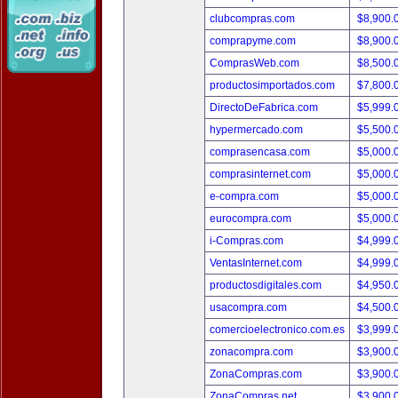
clubcompras.com
$8,900.
comprapyme.com
$8,900.
ComprasWeb.com
$8,500.
productosimportados.com
$7,800.
DirectoDeFabrica.com
$5,999.
hypermercado.com
$5,500.
comprasencasa.com
$5,000.
comprasinternet.com
$5,000.
e-compra.com
$5,000.
eurocompra.com
$5,000.
i-Compras.com
$4,999.
VentasInternet.com
$4,999.
productosdigitales.com
$4,950.
usacompra.com
$4,500.
comercioelectronico.com.es
$3,999.
zonacompra.com
$3,900.
ZonaCompras.com
$3,900.
ZonaCompras.net
$3,900.