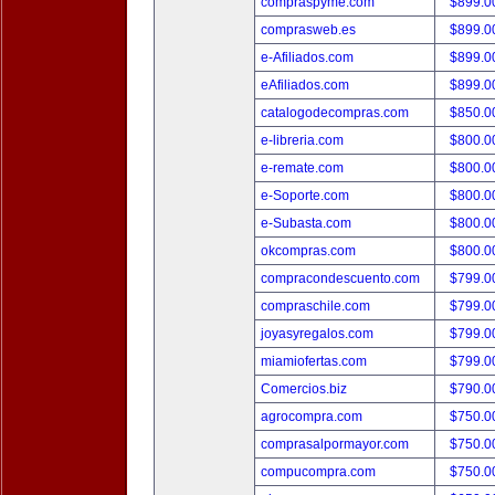
compraspyme.com
$899.
comprasweb.es
$899.
e-Afiliados.com
$899.
eAfiliados.com
$899.
catalogodecompras.com
$850.
e-libreria.com
$800.
e-remate.com
$800.
e-Soporte.com
$800.
e-Subasta.com
$800.
okcompras.com
$800.
compracondescuento.com
$799.
compraschile.com
$799.
joyasyregalos.com
$799.
miamiofertas.com
$799.
Comercios.biz
$790.
agrocompra.com
$750.
comprasalpormayor.com
$750.
compucompra.com
$750.