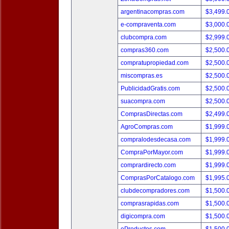
argentinacompras.com
$3,499.
e-compraventa.com
$3,000.
clubcompra.com
$2,999.
compras360.com
$2,500.
compratupropiedad.com
$2,500.
miscompras.es
$2,500.
PublicidadGratis.com
$2,500.
suacompra.com
$2,500.
ComprasDirectas.com
$2,499.
AgroCompras.com
$1,999.
compralodesdecasa.com
$1,999.
CompraPorMayor.com
$1,999.
comprardirecto.com
$1,999.
ComprasPorCatalogo.com
$1,995.
clubdecompradores.com
$1,500.
comprasrapidas.com
$1,500.
digicompra.com
$1,500.