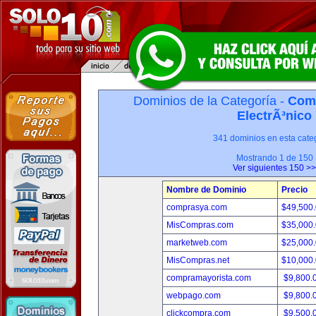
Dominios de la Categoría -
Com
ElectrÃ³nico
341 dominios en esta categ
Mostrando 1 de 150
Ver siguientes 150 >>
Nombre de Dominio
Precio
comprasya.com
$49,500
MisCompras.com
$35,000
marketweb.com
$25,000
MisCompras.net
$10,000
compramayorista.com
$9,800.
webpago.com
$9,800.
clickcompra.com
$9,500.