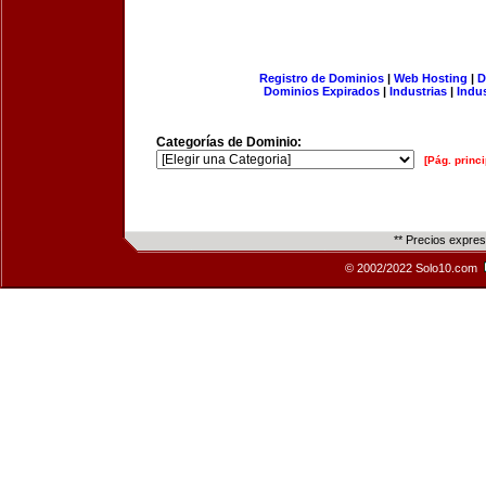
Registro de Dominios
|
Web Hosting
|
D
Dominios Expirados
|
Industrias
|
Indu
Categorías de Dominio:
[Pág. princi
** Precios expre
© 2002/2022 Solo10.com