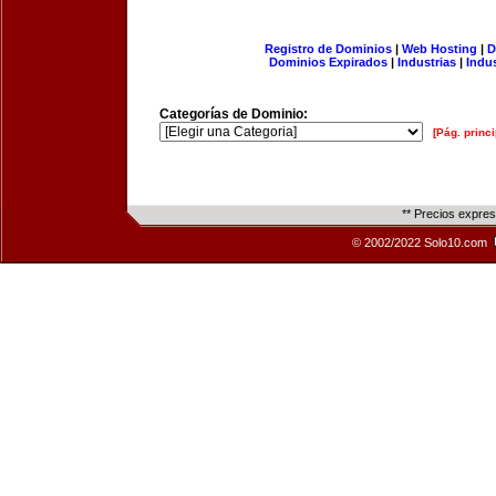
Registro de Dominios
|
Web Hosting
|
D
Dominios Expirados
|
Industrias
|
Indu
Categorías de Dominio:
[Pág. princi
** Precios expre
© 2002/2022 Solo10.com