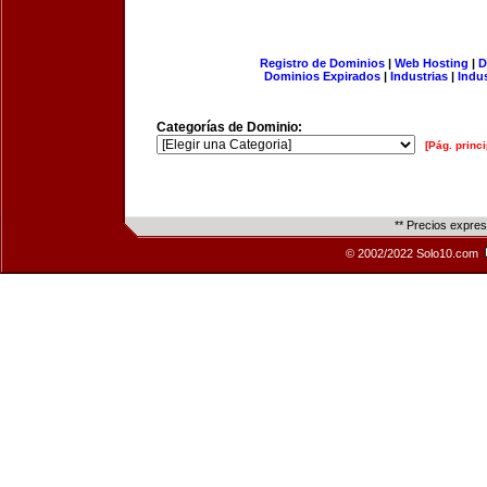
Registro de Dominios
|
Web Hosting
|
D
Dominios Expirados
|
Industrias
|
Indu
Categorías de Dominio:
[Pág. princi
** Precios expre
© 2002/2022 Solo10.com