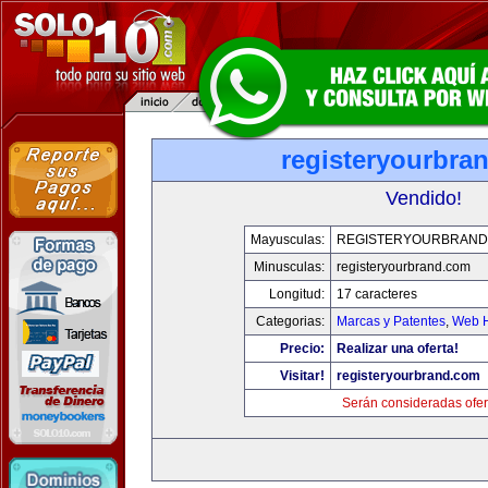
registeryourbra
Vendido!
Mayusculas:
REGISTERYOURBRAND
Minusculas:
registeryourbrand.com
Longitud:
17 caracteres
Categorias:
Marcas y Patentes
,
Web H
Precio:
Realizar una oferta!
Visitar!
registeryourbrand.com
Serán consideradas ofer