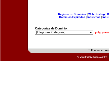
Registro de Dominios
|
Web Hosting
|
D
Dominios Expirados
|
Industrias
|
Indu
Categorías de Dominio:
[Pág. princi
** Precios expre
© 2002/2022 Solo10.com