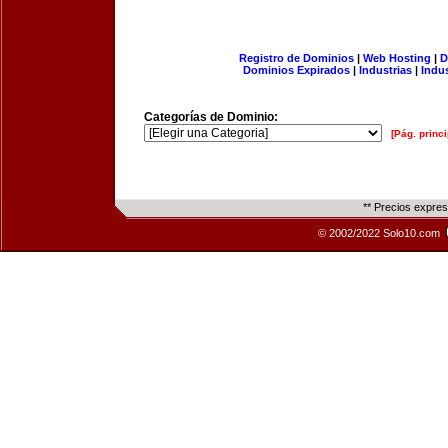
Registro de Dominios
|
Web Hosting
|
D
Dominios Expirados
|
Industrias
|
Indu
Categorías de Dominio:
[Pág. princi
** Precios expre
© 2002/2022 Solo10.com