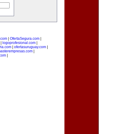
.com
|
OfertaSegura.com
|
|
logoprofesional.com
|
via.com
|
ofertasuruguay.com
|
asterempresas.com
|
com
|