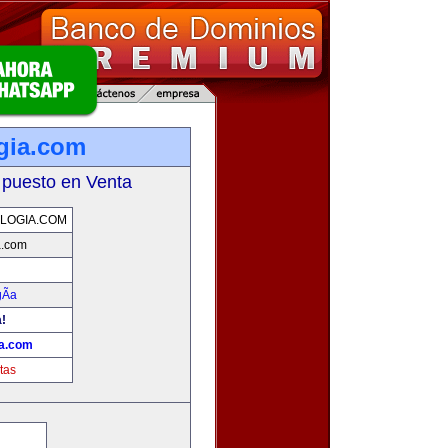
gia.com
 puesto en Venta
LOGIA.COM
a.com
Ã­a
a!
ia.com
tas