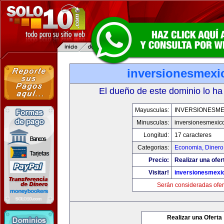
inversionesmexi
El dueño de este dominio lo ha
Mayusculas:
INVERSIONESME
Minusculas:
inversionesmexic
Longitud:
17 caracteres
Categorias:
Economia, Dinero
Precio:
Realizar una ofer
Visitar!
inversionesmexi
Serán consideradas ofer
Realizar una Oferta