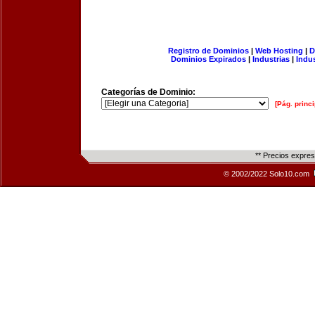
Registro de Dominios
|
Web Hosting
|
D
Dominios Expirados
|
Industrias
|
Indu
Categorías de Dominio:
[Pág. princi
** Precios expre
© 2002/2022 Solo10.com