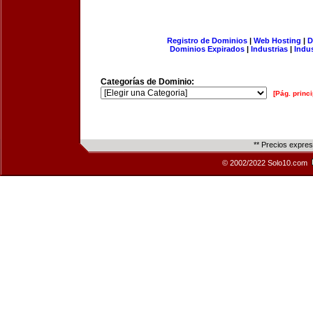
Registro de Dominios
|
Web Hosting
|
D
Dominios Expirados
|
Industrias
|
Indu
Categorías de Dominio:
[Pág. princi
** Precios expre
© 2002/2022 Solo10.com