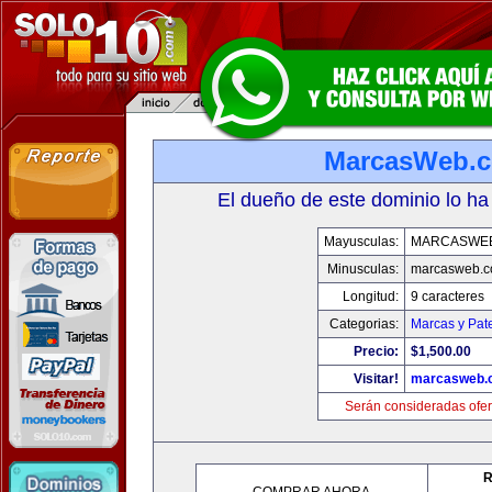
MarcasWeb.
El dueño de este dominio lo ha
Mayusculas:
MARCASWE
Minusculas:
marcasweb.
Longitud:
9 caracteres
Categorias:
Marcas y Pat
Precio:
$1,500.00
Visitar!
marcasweb.
Serán consideradas ofer
R