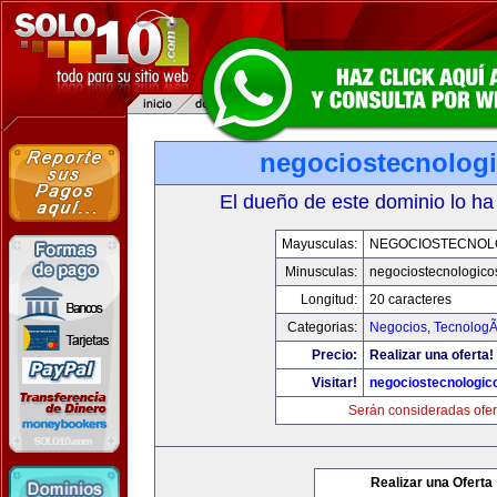
negociostecnolog
El dueño de este dominio lo ha
Mayusculas:
NEGOCIOSTECNOL
Minusculas:
negociostecnologico
Longitud:
20 caracteres
Categorias:
Negocios
,
TecnologÃ
Precio:
Realizar una oferta!
Visitar!
negociostecnologic
Serán consideradas ofer
Realizar una Oferta