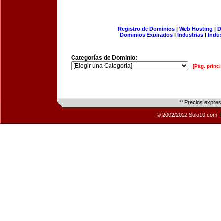
Registro de Dominios
|
Web Hosting
|
D
Dominios Expirados
|
Industrias
|
Indu
Categorías de Dominio:
[Pág. princi
** Precios expre
© 2002/2022 Solo10.com