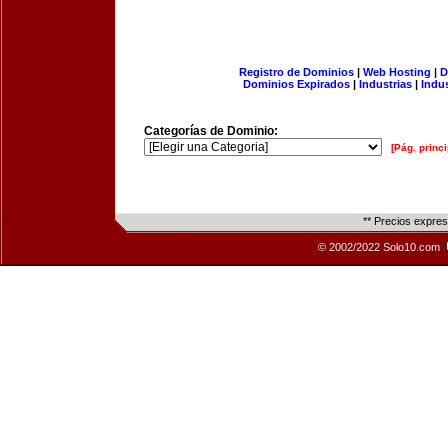
Registro de Dominios
|
Web Hosting
|
D
Dominios Expirados
|
Industrias
|
Indu
Categorías de Dominio:
[Pág. princi
** Precios expre
© 2002/2022 Solo10.com