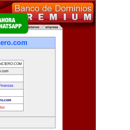
iero.com
NCIERO.COM
ro.com
Finanzas
ero.com
tas