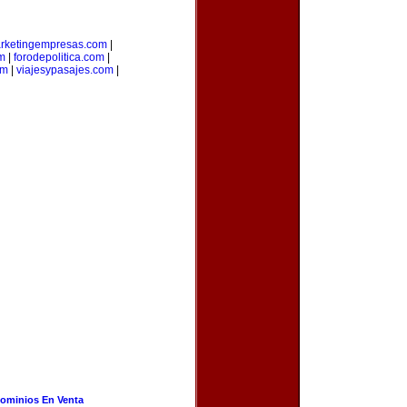
rketingempresas.com
|
m
|
forodepolitica.com
|
om
|
viajesypasajes.com
|
ominios En Venta