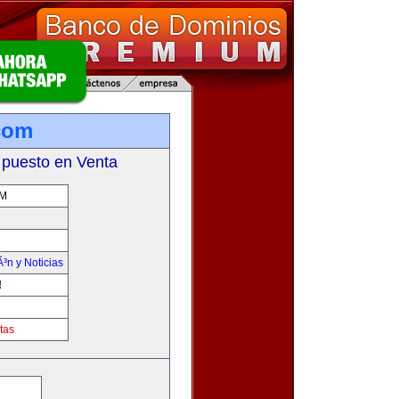
.com
 puesto en Venta
OM
Ã³n y Noticias
!
tas