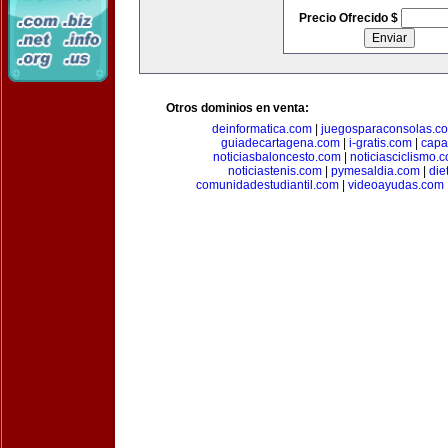
Precio Ofrecido $
Otros dominios en venta:
deinformatica.com
|
juegosparaconsolas.c
guiadecartagena.com
|
i-gratis.com
|
capa
noticiasbaloncesto.com
|
noticiasciclismo.
noticiastenis.com
|
pymesaldia.com
|
die
comunidadestudiantil.com
|
videoayudas.com