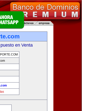
rte.com
 puesto en Venta
EPORTE.COM
.com
!
e.com
tas