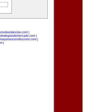
ismodeestancias.com
|
strategiasdemercado.com
|
maquinasconstruccion.com
|
om
|