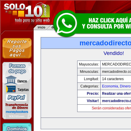
mercadodirect
Vendido!
Mayusculas:
MERCADODIREC
Minusculas:
mercadodirecto.c
Longitud:
14 caracteres
Categorias:
Economia, Dinero
Precio:
Realizar una ofer
Visitar!
mercadodirecto.
Serán consideradas ofer