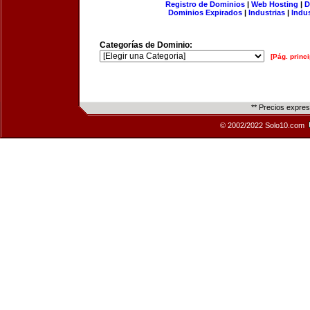
Registro de Dominios
|
Web Hosting
|
D
Dominios Expirados
|
Industrias
|
Indu
Categorías de Dominio:
[Pág. princi
** Precios expre
© 2002/2022 Solo10.com