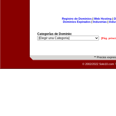
Registro de Dominios
|
Web Hosting
|
D
Dominios Expirados
|
Industrias
|
Indu
Categorías de Dominio:
[Pág. princi
** Precios expre
© 2002/2022 Solo10.com