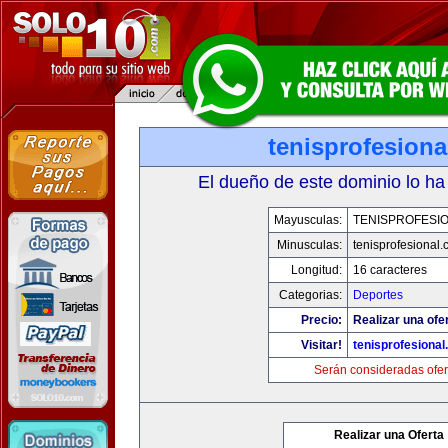
tenisprofesion
El dueño de este dominio lo ha
Mayusculas:
TENISPROFESI
Minusculas:
tenisprofesional
Longitud:
16 caracteres
Categorias:
Deportes
Precio:
Realizar una ofe
Visitar!
tenisprofesiona
Serán consideradas ofer
Realizar una Oferta