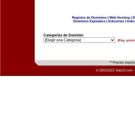
Registro de Dominios
|
Web Hosting
|
D
Dominios Expirados
|
Industrias
|
Indu
Categorías de Dominio:
[Pág. princi
** Precios expre
© 2002/2022 Solo10.com