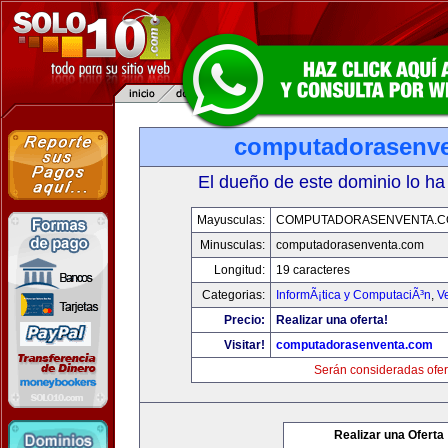
computadorasenv
El dueño de este dominio lo ha
Mayusculas:
COMPUTADORASENVENTA.
Minusculas:
computadorasenventa.com
Longitud:
19 caracteres
Categorias:
InformÃ¡tica y ComputaciÃ³n
,
V
Precio:
Realizar una oferta!
Visitar!
computadorasenventa.com
Serán consideradas ofer
Realizar una Oferta