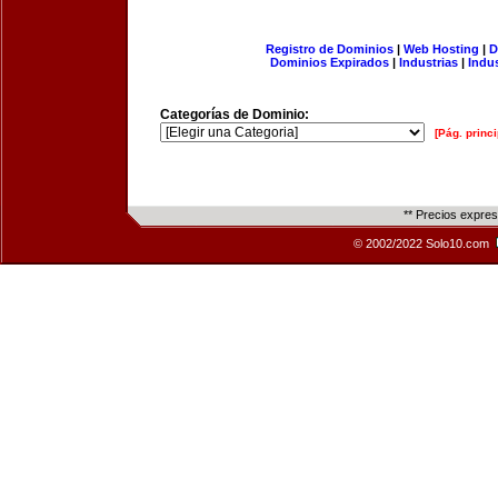
Registro de Dominios
|
Web Hosting
|
D
Dominios Expirados
|
Industrias
|
Indu
Categorías de Dominio:
[Pág. princi
** Precios expre
© 2002/2022 Solo10.com