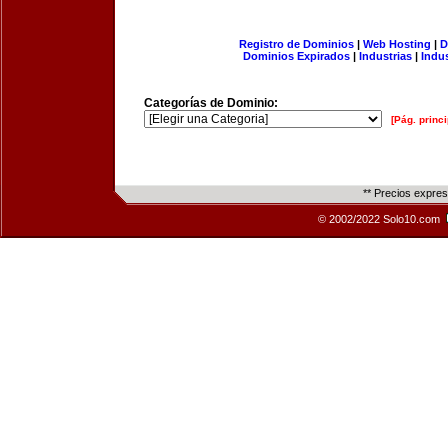
Registro de Dominios
|
Web Hosting
|
D
Dominios Expirados
|
Industrias
|
Indu
Categorías de Dominio:
[Pág. princi
** Precios expre
© 2002/2022 Solo10.com