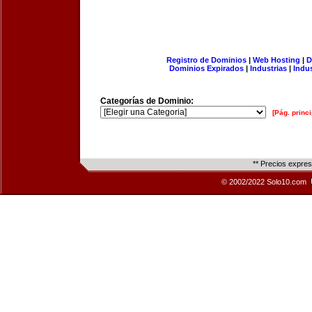
Registro de Dominios
|
Web Hosting
|
D
Dominios Expirados
|
Industrias
|
Indu
Categorías de Dominio:
[Pág. princi
** Precios expre
© 2002/2022 Solo10.com