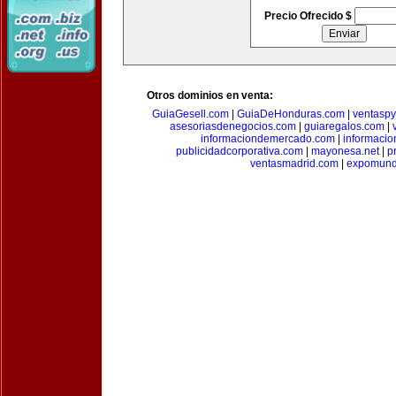
Precio Ofrecido $
Otros dominios en venta:
GuiaGesell.com
|
GuiaDeHonduras.com
|
ventasp
asesoriasdenegocios.com
|
guiaregalos.com
|
informaciondemercado.com
|
informaci
publicidadcorporativa.com
|
mayonesa.net
|
p
ventasmadrid.com
|
expomund