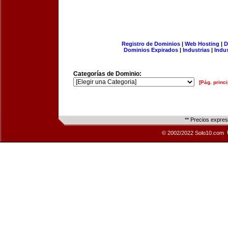
Registro de Dominios
|
Web Hosting
|
D
Dominios Expirados
|
Industrias
|
Indu
Categorías de Dominio:
[Pág. princi
** Precios expre
© 2002/2022 Solo10.com