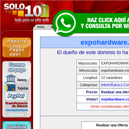
expohardware
El dueño de este dominio lo ha
Mayusculas:
EXPOHARDWAR
Minusculas:
expohardware.c
Longitud:
12 caracteres
Categorias:
InformÃ¡tica y C
Precio:
Realizar una ofer
Visitar!
expohardware.c
Serán consideradas ofer
Realizar una Oferta