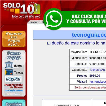
tecnoguia.c
El dueño de este dominio lo ha
Mayusculas:
TECNOGUI
Minusculas:
tecnoguia.c
Longitud:
9 caracteres
Categorias:
TecnologÃ­a
Precio:
$980.00
Visitar!
tecnoguia.
Serán consideradas ofer
R