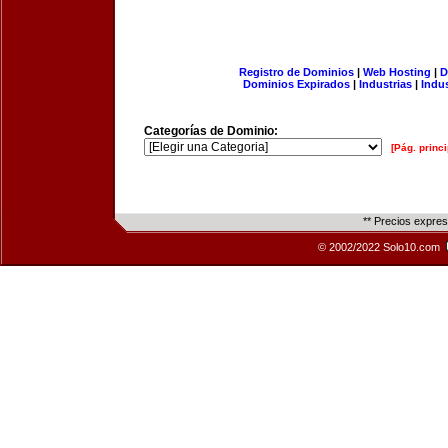
Registro de Dominios
|
Web Hosting
|
D
Dominios Expirados
|
Industrias
|
Indu
Categorías de Dominio:
[Pág. princi
** Precios expre
© 2002/2022 Solo10.com