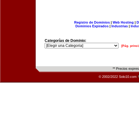
Registro de Dominios
|
Web Hosting
|
D
Dominios Expirados
|
Industrias
|
Indu
Categorías de Dominio:
[Pág. princi
** Precios expre
© 2002/2022 Solo10.com