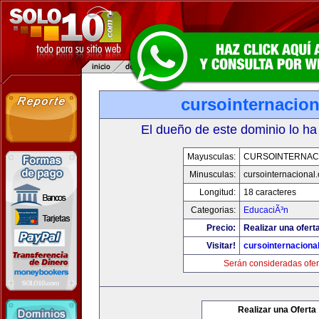
cursointernacio
El dueño de este dominio lo ha
Mayusculas:
CURSOINTERNAC
Minusculas:
cursointernacional
Longitud:
18 caracteres
Categorias:
EducaciÃ³n
Precio:
Realizar una ofert
Visitar!
cursointernaciona
Serán consideradas ofer
Realizar una Oferta