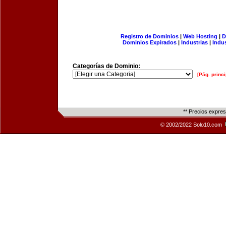
Registro de Dominios
|
Web Hosting
|
D
Dominios Expirados
|
Industrias
|
Indu
Categorías de Dominio:
[Pág. princi
** Precios expre
© 2002/2022 Solo10.com