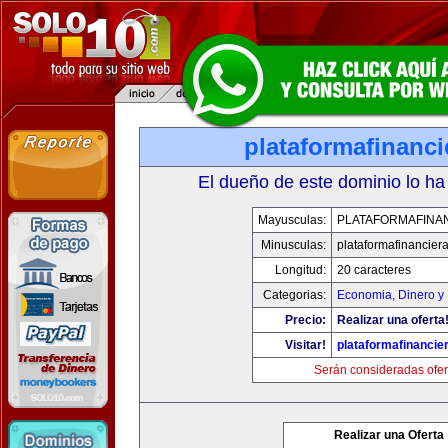
plataformafinanc
El dueño de este dominio lo ha
Mayusculas:
PLATAFORMAFINA
Minusculas:
plataformafinancier
Longitud:
20 caracteres
Categorias:
Economia, Dinero y
Precio:
Realizar una oferta
Visitar!
plataformafinancie
Serán consideradas ofer
Realizar una Oferta