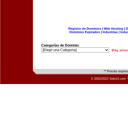
Registro de Dominios
|
Web Hosting
|
D
Dominios Expirados
|
Industrias
|
Indu
Categorías de Dominio:
[Pág. princi
** Precios expre
© 2002/2022 Solo10.com