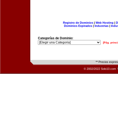
Registro de Dominios
|
Web Hosting
|
D
Dominios Expirados
|
Industrias
|
Indu
Categorías de Dominio:
[Pág. princi
** Precios expre
© 2002/2022 Solo10.com