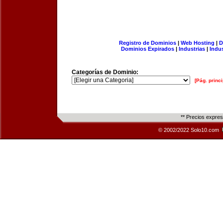
Registro de Dominios
|
Web Hosting
|
D
Dominios Expirados
|
Industrias
|
Indu
Categorías de Dominio:
[Pág. princi
** Precios expre
© 2002/2022 Solo10.com