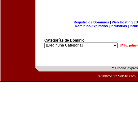
Registro de Dominios
|
Web Hosting
|
D
Dominios Expirados
|
Industrias
|
Indu
Categorías de Dominio:
[Pág. princi
** Precios expre
© 2002/2022 Solo10.com