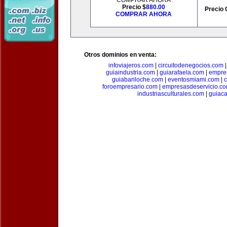
COMPRAR AHORA
Precio $
880.00
Precio 
COMPRAR AHORA
Otros dominios en venta:
infoviajeros.com
|
circuitodenegocios.com
guiaindustria.com
|
guiarafaela.com
|
empre
guiabariloche.com
|
eventosmiami.com
|
foroempresario.com
|
empresasdeservicio.c
industriasculturales.com
|
guiac