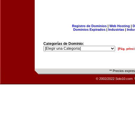
Registro de Dominios
|
Web Hosting
|
D
Dominios Expirados
|
Industrias
|
Indu
Categorías de Dominio:
[Pág. princi
** Precios expre
© 2002/2022 Solo10.com