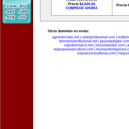
COMPRAR AHORA
Precio $
4,500.00
Precio 
COMPRAR AHORA
Otros dominios en venta:
agromercado.net
|
cantoprofesional.com
|
redfam
directorioprofesional.net
|
apuestadigital.co
registrarmarca.net
|
zonasubastas.com
|
a
viajesparaejecutivos.com
|
reuniaodenegocios.
exposicionesyferias.com
|
negoc