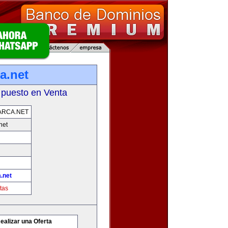
a.net
 puesto en Venta
ARCA.NET
net
.net
tas
ealizar una Oferta