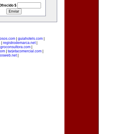
Ofrecido $
osos.com
|
guiahotels.com
|
m
|
registrodemarca.net
|
groconsultora.com
|
com
|
tarjetacomercial.com
|
iosweb.net
|