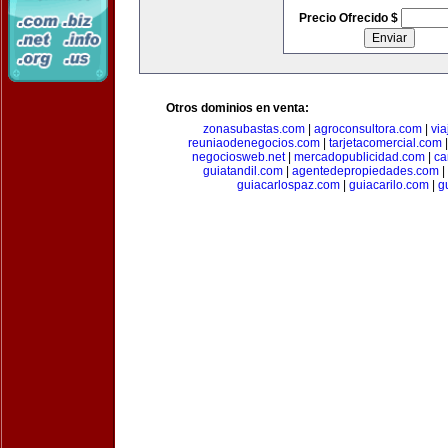
Precio Ofrecido $
Otros dominios en venta:
zonasubastas.com
|
agroconsultora.com
|
vi
reuniaodenegocios.com
|
tarjetacomercial.com
negociosweb.net
|
mercadopublicidad.com
|
ca
guiatandil.com
|
agentedepropiedades.com
|
guiacarlospaz.com
|
guiacarilo.com
|
g