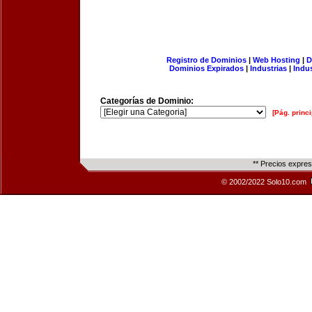
Registro de Dominios
|
Web Hosting
|
D
Dominios Expirados
|
Industrias
|
Indu
Categorías de Dominio:
[Pág. princi
** Precios expre
© 2002/2022 Solo10.com