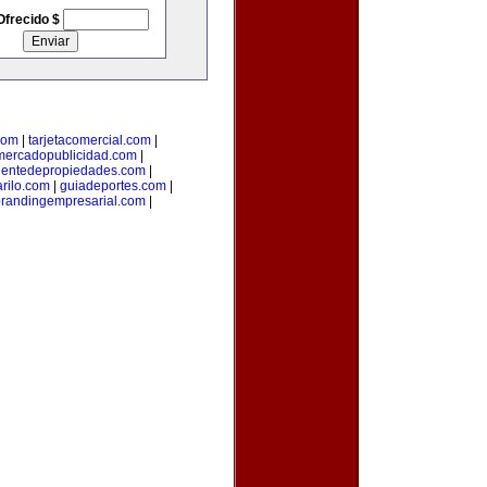
Ofrecido $
com
|
tarjetacomercial.com
|
mercadopublicidad.com
|
entedepropiedades.com
|
arilo.com
|
guiadeportes.com
|
randingempresarial.com
|