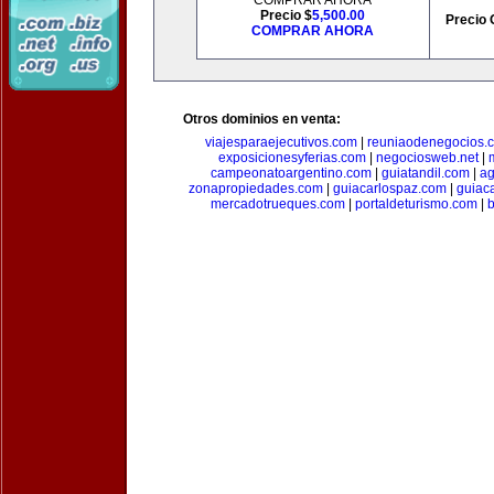
COMPRAR AHORA
Precio $
5,500.00
Precio 
COMPRAR AHORA
Otros dominios en venta:
viajesparaejecutivos.com
|
reuniaodenegocios.
exposicionesyferias.com
|
negociosweb.net
|
campeonatoargentino.com
|
guiatandil.com
|
ag
zonapropiedades.com
|
guiacarlospaz.com
|
guiac
mercadotrueques.com
|
portaldeturismo.com
|
b