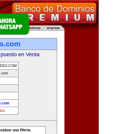
es.com
 puesto en Venta
ADES.COM
s.com
s.com
tas
ealizar una Oferta