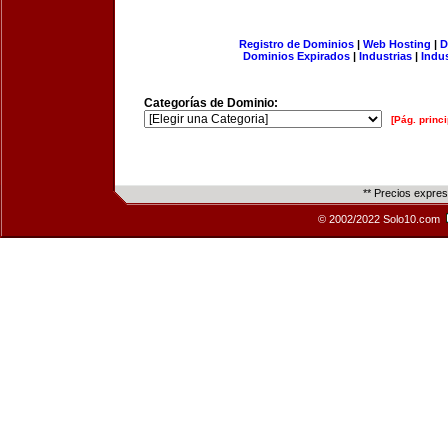
Registro de Dominios
|
Web Hosting
|
D
Dominios Expirados
|
Industrias
|
Indu
Categorías de Dominio:
[Pág. princi
** Precios expre
© 2002/2022 Solo10.com