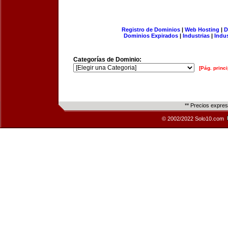
Registro de Dominios
|
Web Hosting
|
D
Dominios Expirados
|
Industrias
|
Indu
Categorías de Dominio:
[Pág. princi
** Precios expre
© 2002/2022 Solo10.com