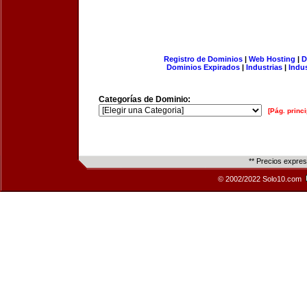
Registro de Dominios
|
Web Hosting
|
D
Dominios Expirados
|
Industrias
|
Indu
Categorías de Dominio:
[Pág. princi
** Precios expre
© 2002/2022 Solo10.com