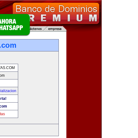
s.com
AS.COM
com
ializacion
rta!
.com
tas