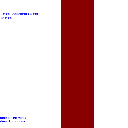
as.com
|
educuentos.com
|
pio.com
|
ominios En Venta
strias Argentinas