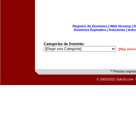
Registro de Dominios
|
Web Hosting
|
D
Dominios Expirados
|
Industrias
|
Indu
Categorías de Dominio:
[Pág. princi
** Precios expre
© 2002/2022 Solo10.com