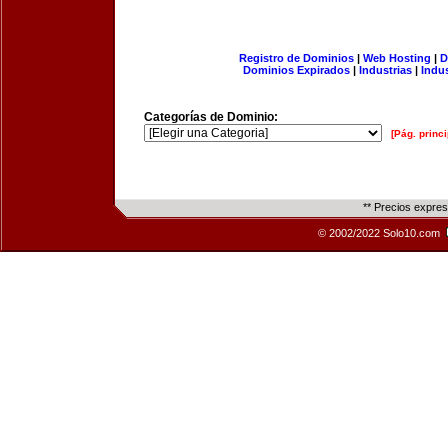
Registro de Dominios
|
Web Hosting
|
D
Dominios Expirados
|
Industrias
|
Indu
Categorías de Dominio:
[Pág. princi
** Precios expre
© 2002/2022 Solo10.com