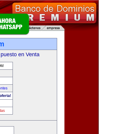
om
 puesto en Venta
OM
entes
oferta!
m
tas