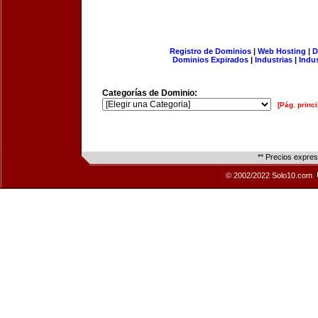
Registro de Dominios
|
Web Hosting
|
D
Dominios Expirados
|
Industrias
|
Indu
Categorías de Dominio:
[Pág. princi
** Precios expre
© 2002/2022 Solo10.com