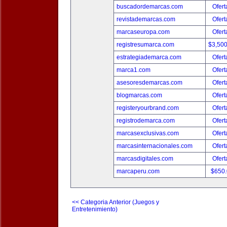
buscadordemarcas.com
Ofert
revistademarcas.com
Ofert
marcaseuropa.com
Ofert
registresumarca.com
$3,50
estrategiademarca.com
Ofert
marca1.com
Ofert
asesoresdemarcas.com
Ofert
blogmarcas.com
Ofert
registeryourbrand.com
Ofert
registrodemarca.com
Ofert
marcasexclusivas.com
Ofert
marcasinternacionales.com
Ofert
marcasdigitales.com
Ofert
marcaperu.com
$650
<< Categoria Anterior (Juegos y
Entretenimiento)